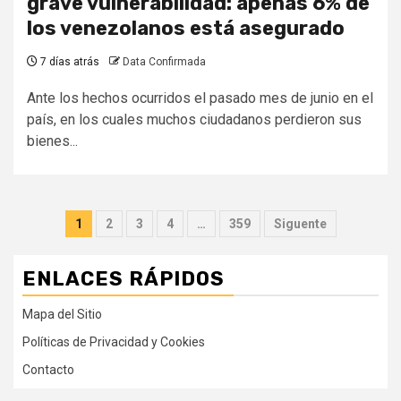
grave vulnerabilidad: apenas 6% de
los venezolanos está asegurado
7 días atrás
Data Confirmada
Ante los hechos ocurridos el pasado mes de junio en el
país, en los cuales muchos ciudadanos perdieron sus
bienes...
Paginación
1
2
3
4
…
359
Siguente
de
ENLACES RÁPIDOS
entradas
Mapa del Sitio
Políticas de Privacidad y Cookies
Contacto