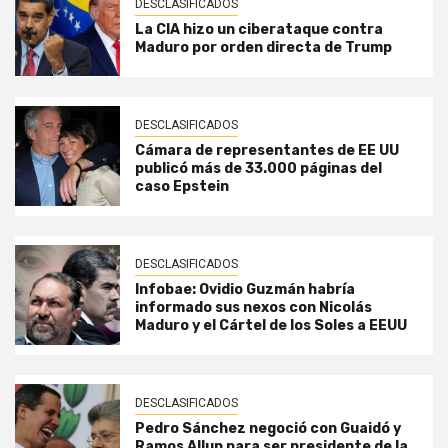
DESCLASIFICADOS
La CIA hizo un ciberataque contra
Maduro por orden directa de Trump
DESCLASIFICADOS
Cámara de representantes de EE UU
publicó más de 33.000 páginas del
caso Epstein
DESCLASIFICADOS
Infobae: Ovidio Guzmán habría
informado sus nexos con Nicolás
Maduro y el Cártel de los Soles a EEUU
DESCLASIFICADOS
Pedro Sánchez negoció con Guaidó y
Ramos Allup para ser presidente de la