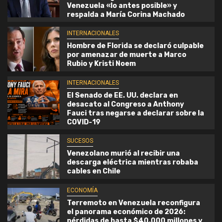
Venezuela «lo antes posible» y
respalda a María Corina Machado
INTERNACIONALES
Hombre de Florida se declaró culpable
por amenazar de muerte a Marco
Rubio y Kristi Noem
INTERNACIONALES
El Senado de EE. UU. declara en
desacato al Congreso a Anthony
Fauci tras negarse a declarar sobre la
COVID-19
SUCESOS
Venezolano murió al recibir una
descarga eléctrica mientras robaba
cables en Chile
ECONOMÍA
Terremoto en Venezuela reconfigura
el panorama económico de 2026:
pérdidas de hasta $40.000 millones y