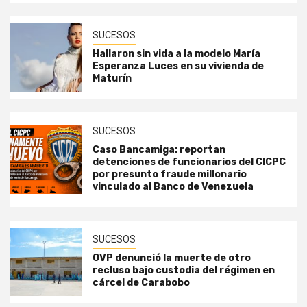
SUCESOS
Hallaron sin vida a la modelo María
Esperanza Luces en su vivienda de
Maturín
SUCESOS
Caso Bancamiga: reportan
detenciones de funcionarios del CICPC
por presunto fraude millonario
vinculado al Banco de Venezuela
SUCESOS
OVP denunció la muerte de otro
recluso bajo custodia del régimen en
cárcel de Carabobo