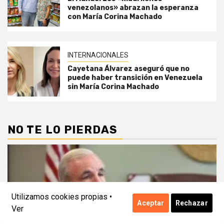
venezolanos» abrazan la esperanza
con María Corina Machado
INTERNACIONALES
Cayetana Álvarez aseguró que no
puede haber transición en Venezuela
sin María Corina Machado
NO TE LO PIERDAS
Utilizamos cookies propias •
Aceptar
Rechazar
Ver