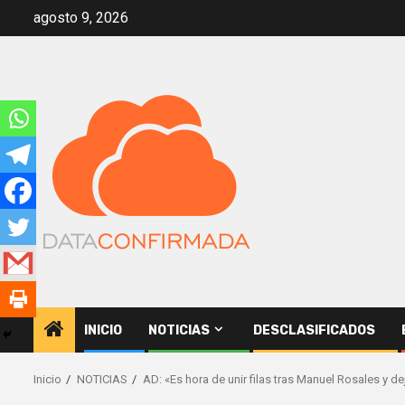
Saltar
agosto 9, 2026
al
contenido
INICIO
NOTICIAS
DESCLASIFICADOS
Inicio
NOTICIAS
AD: «Es hora de unir filas tras Manuel Rosales y d