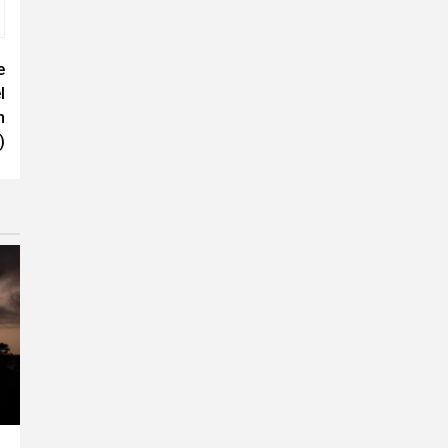
e
l
n
)