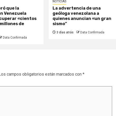
NOTICIAS
ró que la
La advertencia de una
en Venezuela
geóloga venezolana a
ecuperar «cientos
quienes anuncian «un gran
 millones de
sismo”
3 días atrás
Data Confirmada
Data Confirmada
Los campos obligatorios están marcados con
*