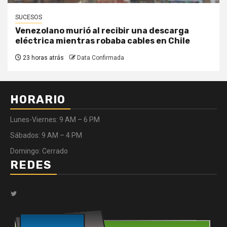
SUCESOS
Venezolano murió al recibir una descarga
eléctrica mientras robaba cables en Chile
23 horas atrás
Data Confirmada
HORARIO
Lunes-Viernes: 9 AM – 6 PM
Sábados: 9 AM – 4 PM
Domingo: Cerrado
REDES
Twitter