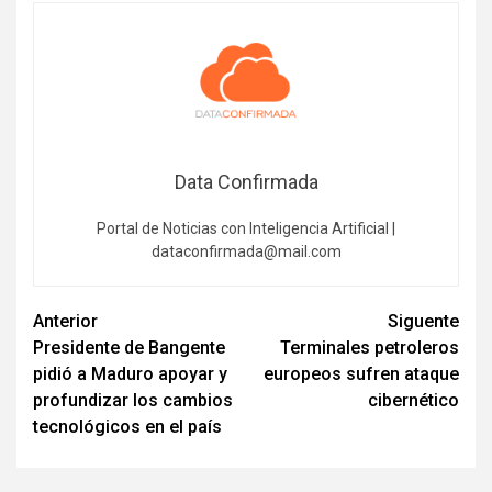
Data Confirmada
Portal de Noticias con Inteligencia Artificial |
dataconfirmada@mail.com
Navegación
Anterior
Siguente
Presidente de Bangente
Terminales petroleros
de
pidió a Maduro apoyar y
europeos sufren ataque
entradas
profundizar los cambios
cibernético
tecnológicos en el país