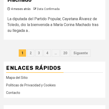
4 meses atrás
Data Confirmada
La diputada del Partido Popular, Cayetana Álvarez de
Toledo, dio la bienvenida a María Corina Machado tras
su llegada a...
Paginación
1
2
3
4
…
20
Siguente
de
ENLACES RÁPIDOS
entradas
Mapa del Sitio
Políticas de Privacidad y Cookies
Contacto