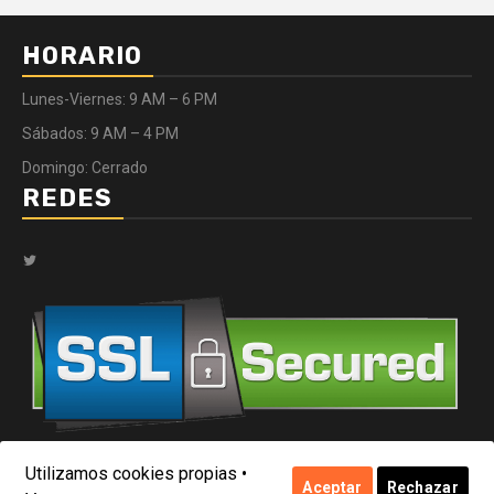
HORARIO
Lunes-Viernes: 9 AM – 6 PM
Sábados: 9 AM – 4 PM
Domingo: Cerrado
REDES
Twitter
Utilizamos cookies propias •
Copyright © Todos los derechos reservados.
|
Dataconfirmada
Aceptar
Rechazar