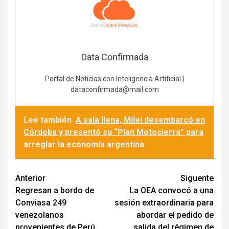
Data Confirmada
Portal de Noticias con Inteligencia Artificial |
dataconfirmada@mail.com
Lee también
A sala llena, Milei desembarcó en
Córdoba y presentó su “Plan Motosierra” para
arreglar la economía argentina
Navegación
Anterior
Siguente
Regresan a bordo de
La OEA convocó a una
de
Conviasa 249
sesión extraordinaria para
entradas
venezolanos
abordar el pedido de
provenientes de Perú
salida del régimen de