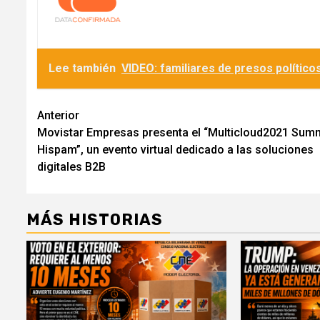
Lee también
VIDEO: familiares de presos polític
Navegación
Anterior
Movistar Empresas presenta el “Multicloud2021 Sum
de
Hispam”, un evento virtual dedicado a las soluciones
entradas
digitales B2B
MÁS HISTORIAS