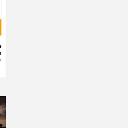
e
s
n