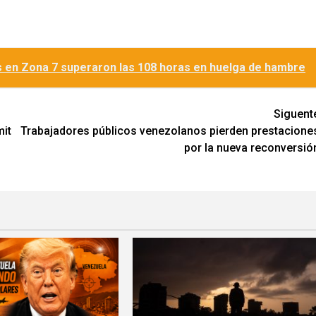
os en Zona 7 superaron las 108 horas en huelga de hambre
Siguent
mit
Trabajadores públicos venezolanos pierden prestacione
por la nueva reconversió