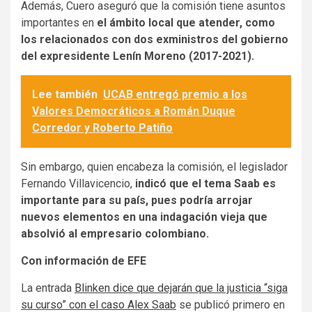
Además, Cuero aseguró que la comisión tiene asuntos
importantes en
el ámbito local que atender, como
los relacionados con dos exministros del gobierno
del expresidente Lenín Moreno (2017-2021).
Lee también
UCAB entregó premio a los
Valores Democráticos a Román Duque
Corredor y Roberto Patiño
Sin embargo, quien encabeza la comisión, el legislador
Fernando Villavicencio,
indicó que el tema Saab es
importante para su país, pues podría arrojar
nuevos elementos en una indagación vieja que
absolvió al empresario colombiano.
Con información de EFE
La entrada
Blinken dice que dejarán que la justicia “siga
su curso” con el caso Alex Saab
se publicó primero en