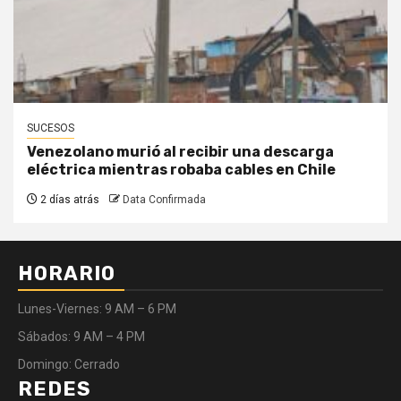
SUCESOS
Venezolano murió al recibir una descarga
eléctrica mientras robaba cables en Chile
2 días atrás
Data Confirmada
HORARIO
Lunes-Viernes: 9 AM – 6 PM
Sábados: 9 AM – 4 PM
Domingo: Cerrado
REDES