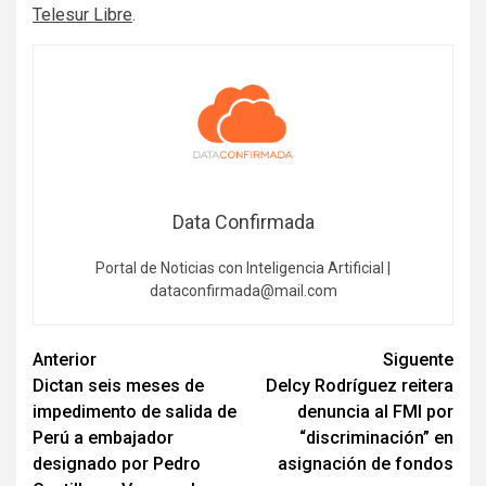
Telesur Libre
.
Data Confirmada
Portal de Noticias con Inteligencia Artificial |
dataconfirmada@mail.com
Navegación
Anterior
Siguente
Dictan seis meses de
Delcy Rodríguez reitera
de
impedimento de salida de
denuncia al FMI por
entradas
Perú a embajador
“discriminación” en
designado por Pedro
asignación de fondos