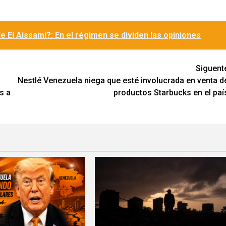
 de El Aissami?: En el régimen se dividen las opiniones
Siguent
Nestlé Venezuela niega que esté involucrada en venta d
s a
productos Starbucks en el paí