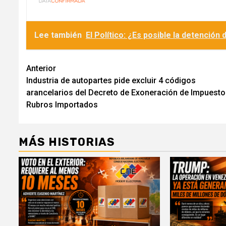
Lee también
El Político: ¿Es posible la detención
Navegación
Anterior
Industria de autopartes pide excluir 4 códigos
de
arancelarios del Decreto de Exoneración de Impuesto
entradas
Rubros Importados
MÁS HISTORIAS