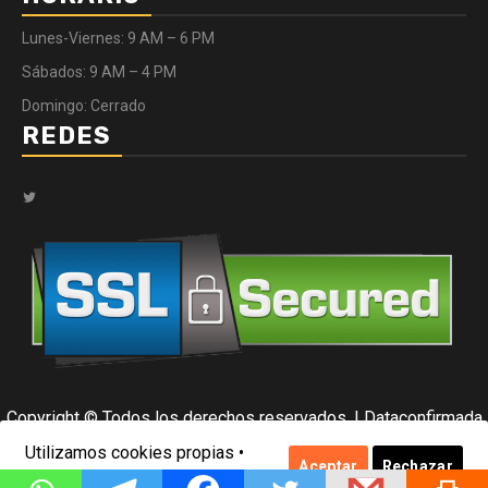
Lunes-Viernes: 9 AM – 6 PM
Sábados: 9 AM – 4 PM
Domingo: Cerrado
REDES
Twitter
Copyright © Todos los derechos reservados.
|
Dataconfirmada
por Data Center.
Utilizamos cookies propias •
Aceptar
Rechazar
Ver