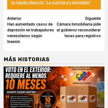
la cúpula chavista: "La justicia es inevitable"
Navegación
Anterior
Siguente
Han aumentado casos de
Cámara Inmobiliaria pide
de
depresión en trabajadores
al gobierno reconsiderar
entradas
venezolanos según
tasas para registros
Inaesin
MÁS HISTORIAS