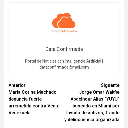
Data Confirmada
Portal de Noticias con Inteligencia Artificial |
dataconfirmada@mail.com
Navegación
Anterior
Siguente
María Corina Machado
Jorge Omar Wakfie
de
denuncia fuerte
Abdelnour Alias “YUYU”
entradas
arremetida contra Vente
buscado en Miami por
Venezuela
lavado de activos, fraude
y delincuencia organizada