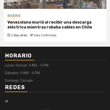
SUCESOS
Venezolano murió al recibir una descarga
eléctrica mientras robaba cables en Chile
2 días atrás
Data Confirmada
HORARIO
Lunes-Viernes: 9 AM – 6 PM
Sábados: 9 AM – 4 PM
Domingo: Cerrado
REDES
Twitter