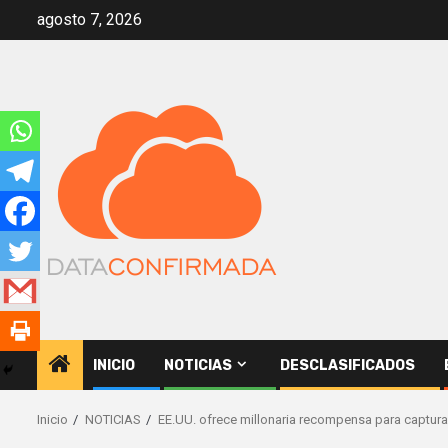
Saltar
agosto 7, 2026
al
contenido
INICIO
NOTICIAS
DESCLASIFICADOS
Inicio
NOTICIAS
EE.UU. ofrece millonaria recompensa para capturar