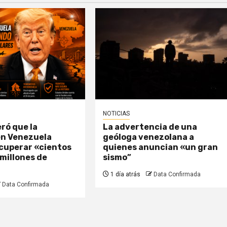
NOTICIAS
ró que la
La advertencia de una
en Venezuela
geóloga venezolana a
ecuperar «cientos
quienes anuncian «un gran
 millones de
sismo”
1 día atrás
Data Confirmada
Data Confirmada