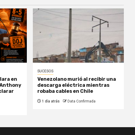
SUCESOS
lara en
Venezolano murió al recibir una
 Anthony
descarga eléctrica mientras
clarar
robaba cables en Chile
1 día atrás
Data Confirmada