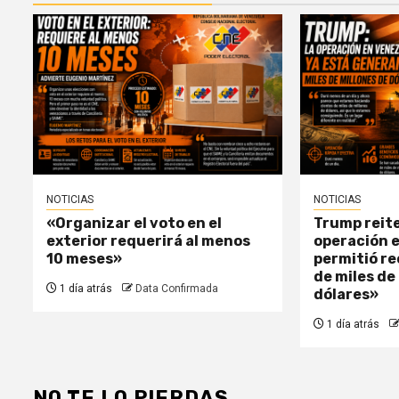
NOTICIAS
NOTICIAS
«Organizar el voto en el
Trump reite
exterior requerirá al menos
operación 
10 meses»
permitió r
de miles de
1 día atrás
Data Confirmada
dólares»
1 día atrás
NO TE LO PIERDAS