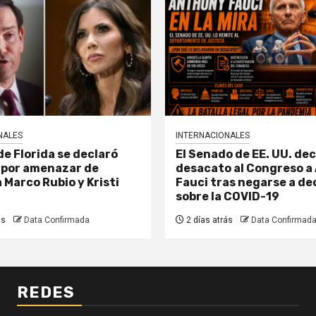
NALES
INTERNACIONALES
e Florida se declaró
El Senado de EE. UU. dec
 por amenazar de
desacato al Congreso a
 Marco Rubio y Kristi
Fauci tras negarse a de
sobre la COVID-19
ás
Data Confirmada
2 días atrás
Data Confirmad
REDES