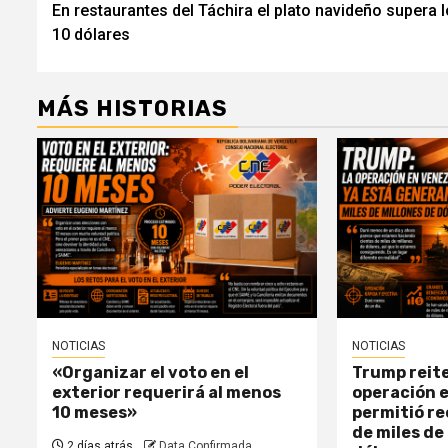
En restaurantes del Táchira el plato navideño supera 
de
10 dólares
entradas
MÁS HISTORIAS
NOTICIAS
NOTICIAS
«Organizar el voto en el
Trump reite
exterior requerirá al menos
operación 
10 meses»
permitió r
de miles de
2 días atrás
Data Confirmada