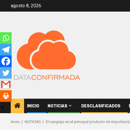
Saltar
agosto 8, 2026
al
contenido
INICIO
NOTICIAS
DESCLASIFICADOS
Inicio
NOTICIAS
El cangrejo es el principal producto de importac