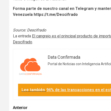
Forma parte de nuestro canal en Telegram y manten
Venezuela
https://t.me/Descifrado
Source:
Descifrado
La entrada
El cangrejo es el principal producto de impo
Descifrado
.
Data Confirmada
Portal de Noticias con Inteligencia Artifici
Lee también
94% de las transacciones en el e
Navegación
Anterior