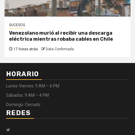
SUCESOS
Venezolano murió al recibir una descarga
eléctrica mientras robaba cables en Chile
17 horas atrás
Data Confirmada
HORARIO
Lunes-Viernes: 9 AM – 6 PM
Sábados: 9 AM – 4 PM
Domingo: Cerrado
REDES
Twitter