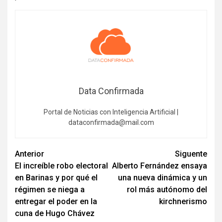
Data Confirmada
Portal de Noticias con Inteligencia Artificial |
dataconfirmada@mail.com
Navegación
Anterior
Siguente
El increíble robo electoral
Alberto Fernández ensaya
de
en Barinas y por qué el
una nueva dinámica y un
entradas
régimen se niega a
rol más autónomo del
entregar el poder en la
kirchnerismo
cuna de Hugo Chávez