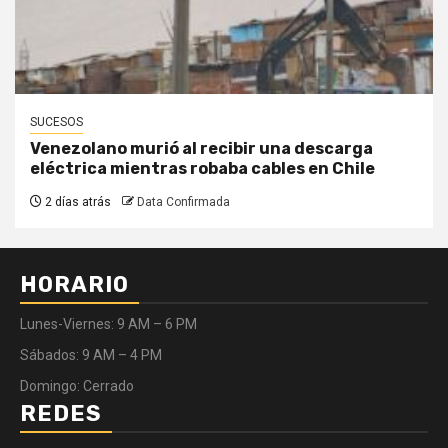
SUCESOS
Venezolano murió al recibir una descarga
eléctrica mientras robaba cables en Chile
2 días atrás
Data Confirmada
HORARIO
Lunes-Viernes: 9 AM – 6 PM
Sábados: 9 AM – 4 PM
Domingo: Cerrado
REDES