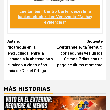
Lee también
Centro Carter desestima
hackeo electoral en Venezuela: “No hay
evidencias”
Navegación
Anterior
Siguente
Nicaragua en la
Evergrande evita ‘default’
de
encrucijada, entre la
por segunda vez un los
entradas
llamada a la abstención y
últimos 7 días con un
el miedo a cinco años
pago de último momento
más de Daniel Ortega
MÁS HISTORIAS