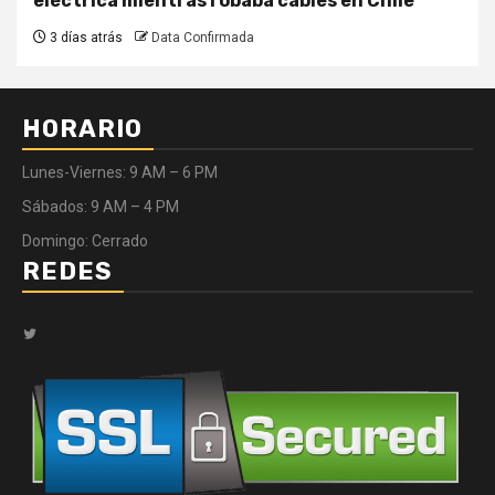
eléctrica mientras robaba cables en Chile
3 días atrás
Data Confirmada
HORARIO
Lunes-Viernes: 9 AM – 6 PM
Sábados: 9 AM – 4 PM
Domingo: Cerrado
REDES
Twitter