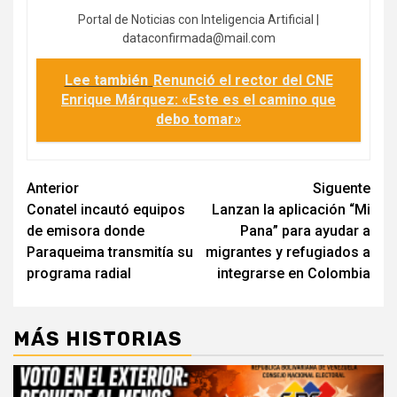
Portal de Noticias con Inteligencia Artificial |
dataconfirmada@mail.com
Lee también
Renunció el rector del CNE
Enrique Márquez: «Este es el camino que
debo tomar»
Navegación
Anterior
Siguente
Conatel incautó equipos
Lanzan la aplicación “Mi
de
de emisora donde
Pana” para ayudar a
entradas
Paraqueima transmitía su
migrantes y refugiados a
programa radial
integrarse en Colombia
MÁS HISTORIAS