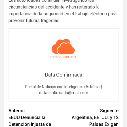
Las autoridades continúan investigando las
circunstancias del accidente y han reiterado la
importancia de la seguridad en el trabajo eléctrico para
prevenir futuras tragedias.
Data Confirmada
Portal de Noticias con Inteligencia Artificial |
dataconfirmada@mail.com
Navegación
Anterior
Siguente
EEUU Denuncia la
Argentina, EE. UU. y 12
de
Detención Injusta de
Países Exigen