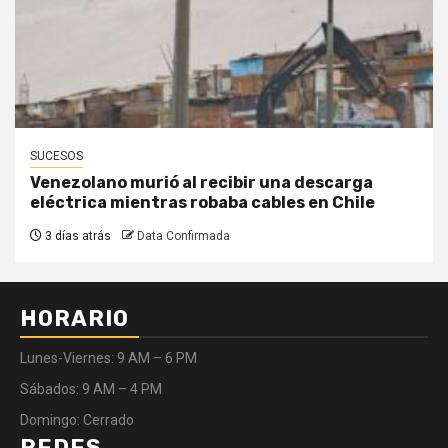
SUCESOS
Venezolano murió al recibir una descarga
eléctrica mientras robaba cables en Chile
3 días atrás
Data Confirmada
HORARIO
Lunes-Viernes: 9 AM – 6 PM
Sábados: 9 AM – 4 PM
Domingo: Cerrado
REDES