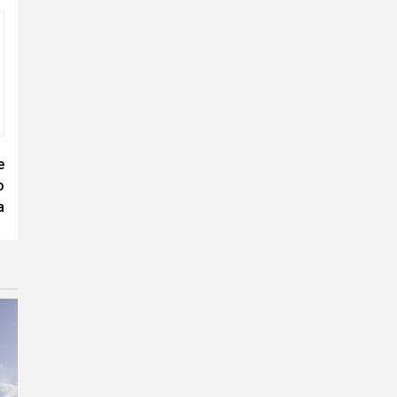
e
o
a