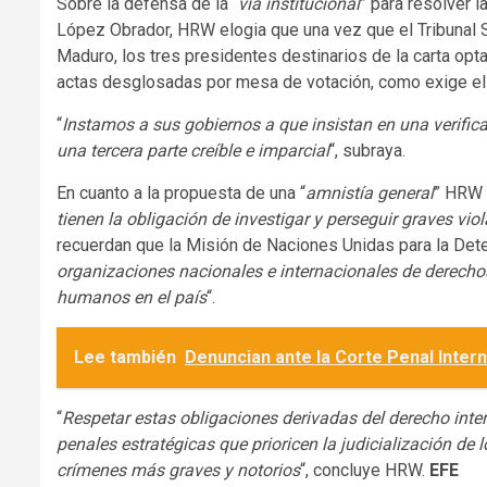
Sobre la defensa de la “
vía institucional
” para resolver l
López Obrador, HRW elogia que una vez que el Tribunal S
Maduro, los tres presidentes destinarios de la carta opt
actas desglosadas por mesa de votación, como exige el fa
“
Instamos a sus gobiernos a que insistan en una verifica
una tercera parte creíble e imparcial
“, subraya.
En cuanto a la propuesta de una “
amnistía general
” HRW 
tienen la obligación de investigar y perseguir graves v
recuerdan que la Misión de Naciones Unidas para la Det
organizaciones nacionales e internacionales de derec
humanos en el país
“.
Lee también
Denuncian ante la Corte Penal Inter
“
Respetar estas obligaciones derivadas del derecho inte
penales estratégicas que prioricen la judicialización de
crímenes más graves y notorios
“, concluye HRW.
EFE