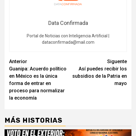
Data Confirmada
Portal de Noticias con Inteligencia Artificial |
dataconfirmada@mail.com
Navegación
Anterior
Siguente
Guanipa: Acuerdo político
Así puedes recibir los
de
en México es la única
subsidios de la Patria en
entradas
forma de entrar en
mayo
proceso para normalizar
la economía
MÁS HISTORIAS