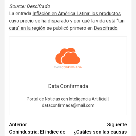
Source:
Descifrado
La entrada
Inflación en América Latina: los productos
cuyo precio se ha disparado y por qué la vida está “tan
cara” en la región
se publicó primero en
Descifrado
.
Data Confirmada
Portal de Noticias con Inteligencia Artificial |
dataconfirmada@mail.com
Navegación
Anterior
Siguente
Conindustria: El índice de
¿Cuáles son las causas
de