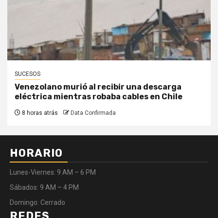
SUCESOS
Venezolano murió al recibir una descarga
eléctrica mientras robaba cables en Chile
8 horas atrás
Data Confirmada
HORARIO
Lunes-Viernes: 9 AM – 6 PM
Sábados: 9 AM – 4 PM
Domingo: Cerrado
REDES