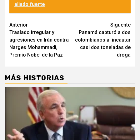
aliado fuerte
Navegación
Anterior
Siguente
Traslado irregular y
Panamá capturó a dos
de
agresiones en Irán contra
colombianos al incautar
entradas
Narges Mohammadi,
casi dos toneladas de
Premio Nobel de la Paz
droga
MÁS HISTORIAS