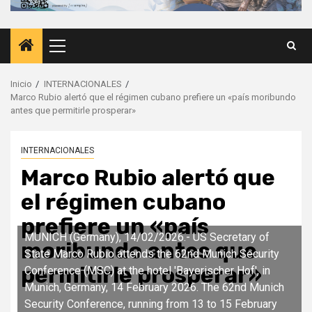
Menú
principal
Inicio
INTERNACIONALES
Marco Rubio alertó que el régimen cubano prefiere un «país moribundo
antes que permitirle prosperar»
INTERNACIONALES
Marco Rubio alertó que
el régimen cubano
prefiere un «país
MUNICH (Germany), 14/02/2026.- US Secretary of
moribundo antes que
State Marco Rubio attends the 62nd Munich Security
permitirle prosperar»
Conference (MSC) at the hotel 'Bayerischer Hof', in
Munich, Germany, 14 February 2026. The 62nd Munich
Security Conference, running from 13 to 15 February