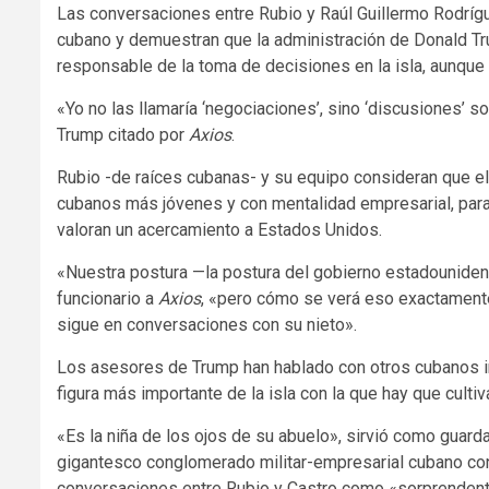
Las conversaciones entre Rubio y Raúl Guillermo Rodrígu
cubano y demuestran que la administración de Donald Tr
responsable de la toma de decisiones en la isla, aunque
«Yo no las llamaría ‘negociaciones’, sino ‘discusiones’ so
Trump citado por
Axios
.
Rubio -de raíces cubanas- y su equipo consideran que el 
cubanos más jóvenes y con mentalidad empresarial, para
valoran un acercamiento a Estados Unidos.
«Nuestra postura —la postura del gobierno estadounidens
funcionario a
Axios
, «pero cómo se verá eso exactamente
sigue en conversaciones con su nieto».
Los asesores de Trump han hablado con otros cubanos in
figura más importante de la isla con la que hay que cultiva
«Es la niña de los ojos de su abuelo», sirvió como guard
gigantesco conglomerado militar-empresarial cubano co
conversaciones entre Rubio y Castro como «sorprenden