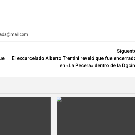
mada@mail.com
Siguent
ue
El excarcelado Alberto Trentini reveló que fue encerrad
en «La Pecera» dentro de la Dgci