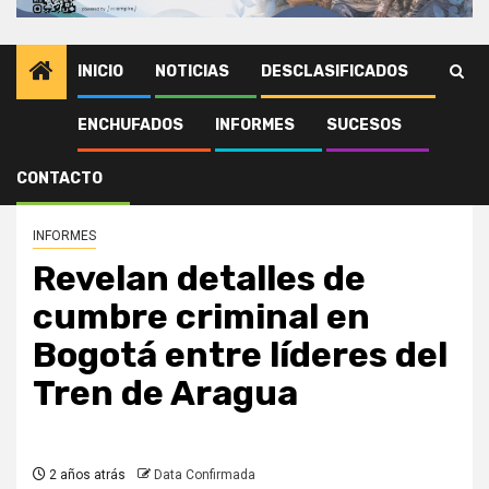
INICIO
NOTICIAS
DESCLASIFICADOS
ENCHUFADOS
INFORMES
SUCESOS
Inicio
INFORMES
Revelan detalles de cumbre criminal en Bogotá entre líderes del Tren de
Aragua
CONTACTO
INFORMES
Revelan detalles de
cumbre criminal en
Bogotá entre líderes del
Tren de Aragua
2 años atrás
Data Confirmada