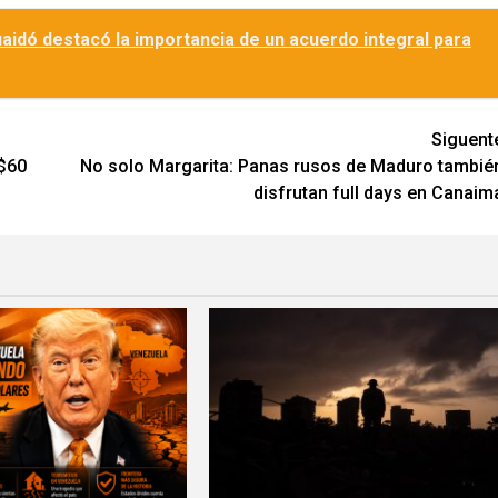
aidó destacó la importancia de un acuerdo integral para
Siguent
 $60
No solo Margarita: Panas rusos de Maduro tambié
disfrutan full days en Canaim