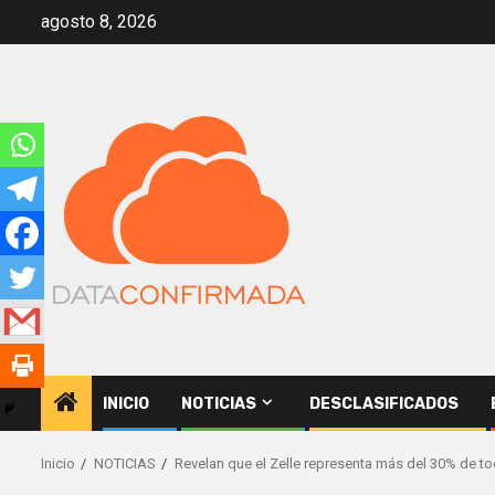
Saltar
agosto 8, 2026
al
contenido
INICIO
NOTICIAS
DESCLASIFICADOS
Inicio
NOTICIAS
Revelan que el Zelle representa más del 30% de t