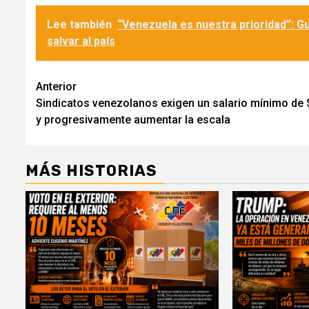
Lee también
“Venezuela es nuestra prioridad”: Gu
salvar al país
Navegación
Anterior
Sindicatos venezolanos exigen un salario mínimo de
de
y progresivamente aumentar la escala
entradas
MÁS HISTORIAS