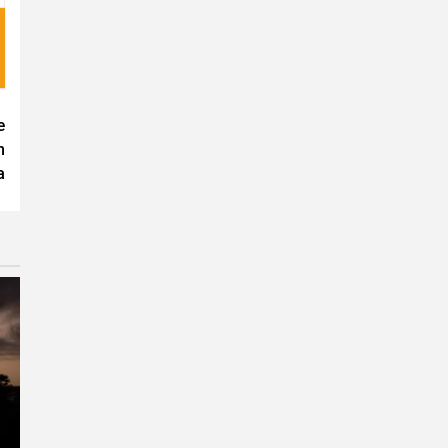
e
n
a