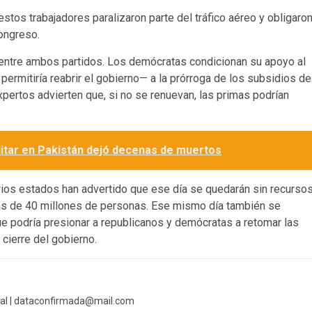
stos trabajadores paralizaron parte del tráfico aéreo y obligaro
ongreso.
 entre ambos partidos. Los demócratas condicionan su apoyo al
rmitiría reabrir el gobierno— a la prórroga de los subsidios de
pertos advierten que, si no se renuevan, las primas podrían
litar en Pakistán dejó decenas de muertos
rios estados han advertido que ese día se quedarán sin recurso
ás de 40 millones de personas. Ese mismo día también se
ue podría presionar a republicanos y demócratas a retomar las
 cierre del gobierno.
al |
dataconfirmada@mail.com