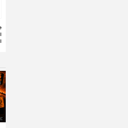
e
l
l