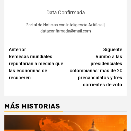
Data Confirmada
Portal de Noticias con Inteligencia Artificial |
dataconfirmada@mail.com
Navegación
Anterior
Siguente
Remesas mundiales
Rumbo a las
de
repuntarían a medida que
presidenciales
entradas
las economías se
colombianas: más de 20
recuperen
precandidatos y tres
corrientes de voto
MÁS HISTORIAS