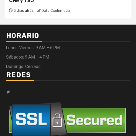
CNE y TSJ
5 días atrás
Data Confirmada
HORARIO
Lunes-Viernes: 9 AM – 6 PM
Sábados: 9 AM – 4 PM
Domingo: Cerrado
REDES
Twitter