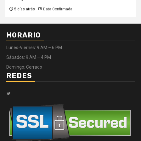
5 días atrás
Data Confirmada
HORARIO
Lunes-Viernes: 9 AM – 6 PM
Sábados: 9 AM – 4 PM
Domingo: Cerrado
REDES
Twitter