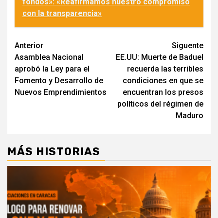
fondos»: «Reafirmamos nuestro compromiso
con la transparencia»
Navegación
Anterior
Siguente
Asamblea Nacional
EE.UU: Muerte de Baduel
de
aprobó la Ley para el
recuerda las terribles
entradas
Fomento y Desarrollo de
condiciones en que se
Nuevos Emprendimientos
encuentran los presos
políticos del régimen de
Maduro
MÁS HISTORIAS