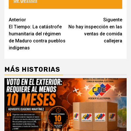
de gestión
Navegación
Anterior
Siguente
El Tiempo: La catástrofe
No hay inspección en las
de
humanitaria del régimen
ventas de comida
entradas
de Maduro contra pueblos
callejera
indígenas
MÁS HISTORIAS