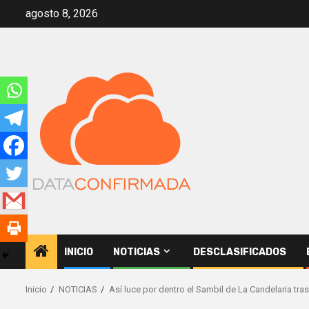
Saltar
agosto 8, 2026
al
contenido
INICIO
NOTICIAS
DESCLASIFICADOS
Inicio
NOTICIAS
Así luce por dentro el Sambil de La Candelaria tra