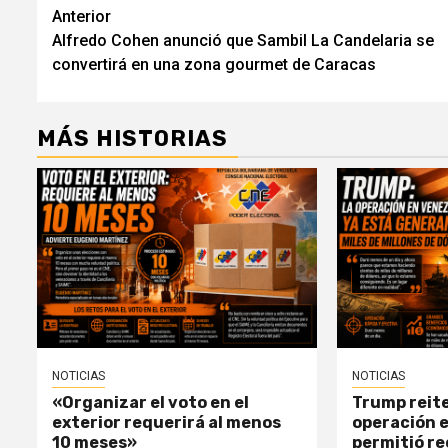
Navegación
Anterior
Alfredo Cohen anunció que Sambil La Candelaria se
de
convertirá en una zona gourmet de Caracas
entradas
MÁS HISTORIAS
NOTICIAS
NOTICIAS
«Organizar el voto en el
Trump reite
exterior requerirá al menos
operación 
10 meses»
permitió r