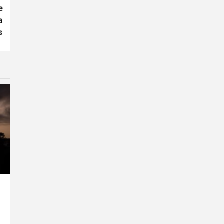
e
a
s