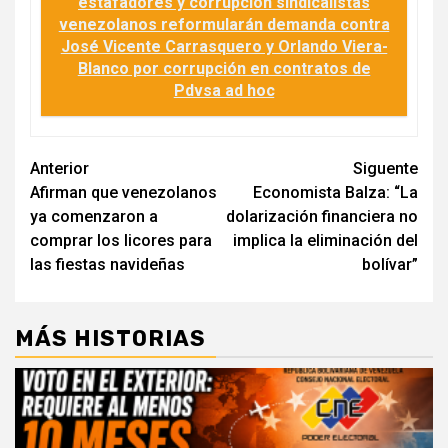
estafadores y corrupción sindicalistas
venezolanos reformularán demanda contra
José Vicente Carrasquero y Orlando Viera-
Blanco por corrupción en contratos de
Pdvsa ad hoc
Navegación
Anterior
Siguente
Afirman que venezolanos
Economista Balza: “La
de
ya comenzaron a
dolarización financiera no
entradas
comprar los licores para
implica la eliminación del
las fiestas navideñas
bolívar”
MÁS HISTORIAS