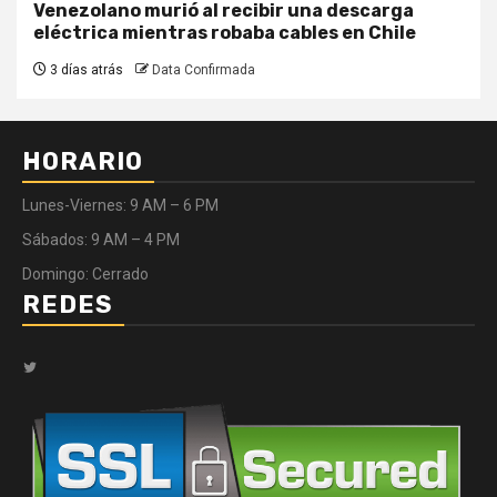
Venezolano murió al recibir una descarga
eléctrica mientras robaba cables en Chile
3 días atrás
Data Confirmada
HORARIO
Lunes-Viernes: 9 AM – 6 PM
Sábados: 9 AM – 4 PM
Domingo: Cerrado
REDES
Twitter