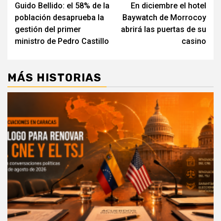
Guido Bellido: el 58% de la
En diciembre el hotel
de
población desaprueba la
Baywatch de Morrocoy
entradas
gestión del primer
abrirá las puertas de su
ministro de Pedro Castillo
casino
MÁS HISTORIAS