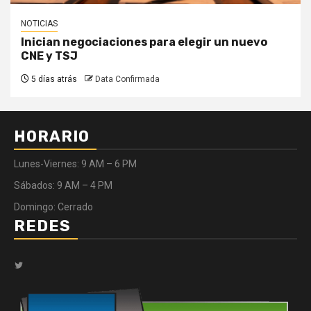
NOTICIAS
Inician negociaciones para elegir un nuevo
CNE y TSJ
5 días atrás
Data Confirmada
HORARIO
Lunes-Viernes: 9 AM – 6 PM
Sábados: 9 AM – 4 PM
Domingo: Cerrado
REDES
Twitter