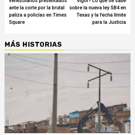
venezolanos presentados
vigor? Lo que se sabe
entradas
ante la corte por la brutal
sobre la nueva ley SB4 en
paliza a policías en Times
Texas y la fecha límite
Square
para la Justicia
MÁS HISTORIAS