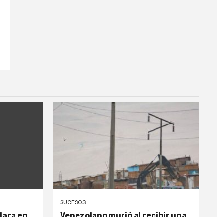
SUCESOS
lara en
Venezolano murió al recibir una