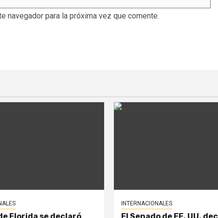
te navegador para la próxima vez que comente.
NALES
INTERNACIONALES
e Florida se declaró
El Senado de EE. UU. dec