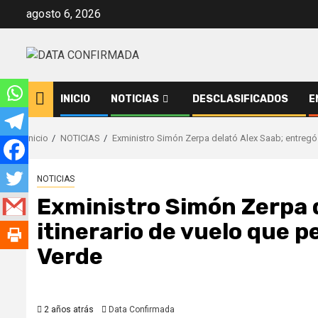
Saltar
agosto 6, 2026
al
contenido
INICIO
NOTICIAS
DESCLASIFICADOS
E
Inicio
NOTICIAS
Exministro Simón Zerpa delató Alex Saab; entregó 
NOTICIAS
Exministro Simón Zerpa d
itinerario de vuelo que 
Verde
2 años atrás
Data Confirmada