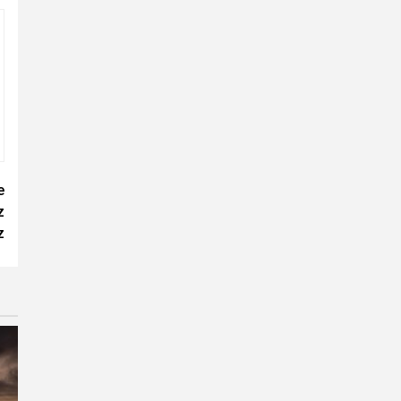
e
z
z