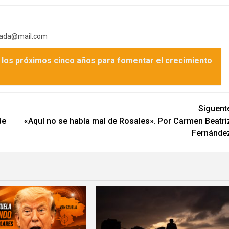
mada@mail.com
 los próximos cinco años para fomentar el crecimiento
Siguent
de
«Aquí no se habla mal de Rosales». Por Carmen Beatri
Fernánde