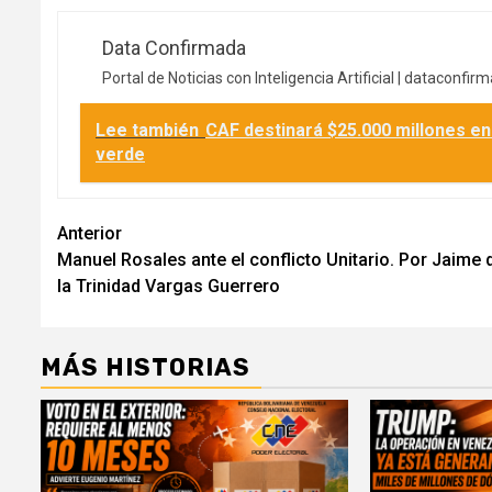
Data Confirmada
Portal de Noticias con Inteligencia Artificial |
dataconfir
Lee también
CAF destinará $25.000 millones en
verde
Navegación
Anterior
Manuel Rosales ante el conflicto Unitario. Por Jaime 
de
la Trinidad Vargas Guerrero
entradas
MÁS HISTORIAS