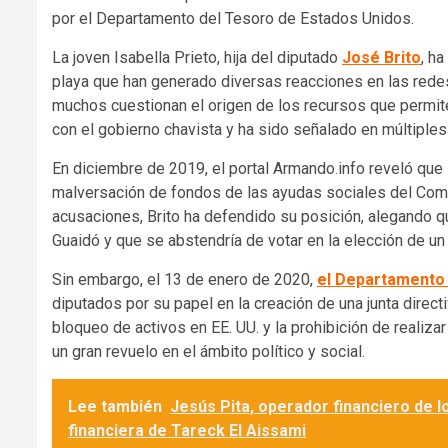
por el Departamento del Tesoro de Estados Unidos.
La joven Isabella Prieto, hija del diputado
José Brito
, h
playa que han generado diversas reacciones en las redes s
muchos cuestionan el origen de los recursos que permiten
con el gobierno chavista y ha sido señalado en múltiples
En diciembre de 2019, el portal Armando.info reveló que 
malversación de fondos de las ayudas sociales del Comi
acusaciones, Brito ha defendido su posición, alegando q
Guaidó y que se abstendría de votar en la elección de u
Sin embargo, el 13 de enero de 2020,
el Departamento 
diputados por su papel en la creación de una junta direct
bloqueo de activos en EE. UU. y la prohibición de reali
un gran revuelo en el ámbito político y social.
Lee también
Jesús Pita, operador financiero de 
financiera de Tareck El Aissami