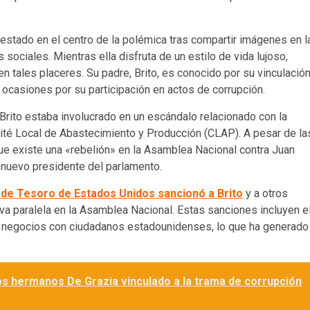
a estado en el centro de la polémica tras compartir imágenes en l
ociales. Mientras ella disfruta de un estilo de vida lujoso,
 tales placeres. Su padre, Brito, es conocido por su vinculació
 ocasiones por su participación en actos de corrupción.
Brito estaba involucrado en un escándalo relacionado con la
té Local de Abastecimiento y Producción (CLAP). A pesar de la
ue existe una «rebelión» en la Asamblea Nacional contra Juan
n nuevo presidente del parlamento.
de Tesoro de Estados Unidos sancionó a Brito
y a otros
iva paralela en la Asamblea Nacional. Estas sanciones incluyen e
zar negocios con ciudadanos estadounidenses, lo que ha generado
los hermanos De Grazia vinculado a la trama de corrupción