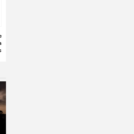
e
a
s