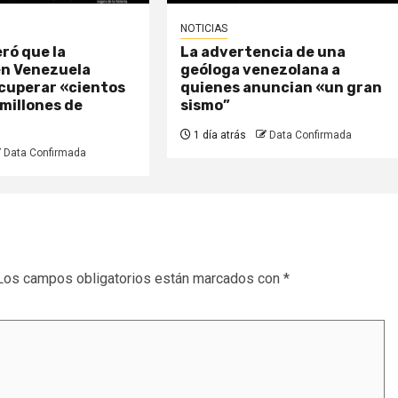
NOTICIAS
ró que la
La advertencia de una
en Venezuela
geóloga venezolana a
ecuperar «cientos
quienes anuncian «un gran
 millones de
sismo”
1 día atrás
Data Confirmada
Data Confirmada
Los campos obligatorios están marcados con
*