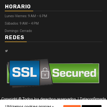
HORARIO
Lunes-Viernes: 9 AM – 6 PM
Sábados: 9 AM – 4 PM
Domingo: Cerrado
REDES
Twitter
Copyright © Todos los derechos reservados.
|
Dataconfirmada
por Data Center.
Utilizamos cookies propias •