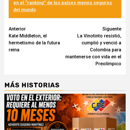
en el “ranking” de los países menos seguros
del mundo
Navegación
Anterior
Siguente
Kate Middleton, el
La Vinotinto resistió,
de
hermetismo de la futura
cumplió y venció a
entradas
reina
Colombia para
mantenerse con vida en el
Preolímpico
MÁS HISTORIAS