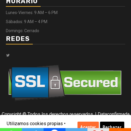
HORARIO
Lunes-Viernes: 9 AM – 6 PM
Sábados: 9 AM – 4 PM
Domingo: Cerrado
REDES
Twitter
Copyright © Todos los derechos reservados.
|
Dataconfirmada
por Data Center.
Utilizamos cookies propias •
Aceptar
Rechazar
Ver