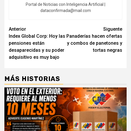
Portal de Noticias con Inteligencia Artificial |
dataconfirmada@mail.com
Navegación
Anterior
Siguente
Index Global Corp: Hoy las
Panaderías hacen ofertas
de
pensiones están
y combos de panetones y
entradas
desaparecidas y su poder
tortas negras
adquisitivo es muy bajo
MÁS HISTORIAS