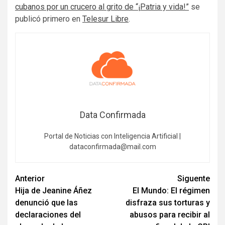
cubanos por un crucero al grito de “¡Patria y vida!”
se
publicó primero en
Telesur Libre
.
Data Confirmada
Portal de Noticias con Inteligencia Artificial |
dataconfirmada@mail.com
Navegación
Anterior
Siguente
Hija de Jeanine Áñez
El Mundo: El régimen
de
denunció que las
disfraza sus torturas y
entradas
declaraciones del
abusos para recibir al