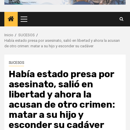
Menú
principal
Inicio
SUCESOS
Había estado presa por asesinato, salió en libertad y ahora la acusan
de otro crimen: matar a su hijo y esconder su cadáver
SUCESOS
Había estado presa por
asesinato, salió en
libertad y ahora la
acusan de otro crimen:
matar a su hijo y
esconder su cadáver