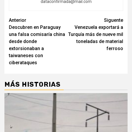
dataconfirmada@mail.com
Navegación
Anterior
Siguente
Descubren en Paraguay
Venezuela exportará a
de
una falsa comisaría china
Turquía más de nueve mil
entradas
desde donde
toneladas de material
extorsionaban a
ferroso
taiwaneses con
ciberataques
MÁS HISTORIAS