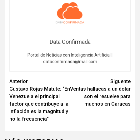
Data Confirmada
Portal de Noticias con Inteligencia Artificial |
dataconfirmada@mail.com
Navegación
Anterior
Siguente
Gustavo Rojas Matute: “En
Ventas hallacas a un dolar
de
Venezuela el principal
son el resuelve para
entradas
factor que contribuye a la
muchos en Caracas
inflación es la magnitud y
no la frecuencia”