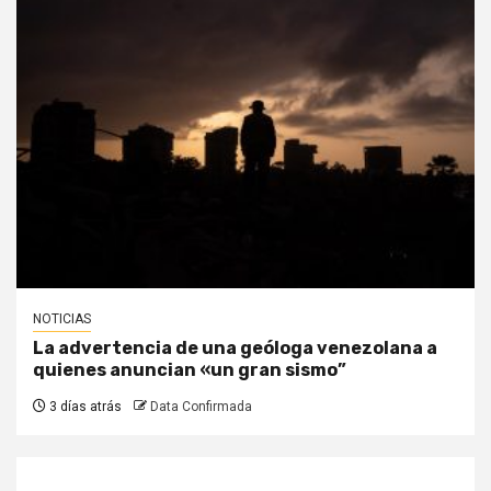
NOTICIAS
La advertencia de una geóloga venezolana a
quienes anuncian «un gran sismo”
3 días atrás
Data Confirmada